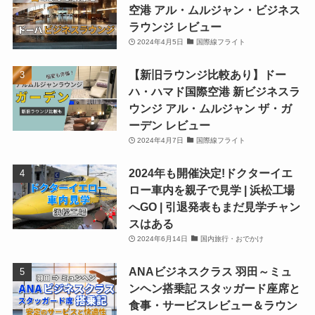
空港 アル・ムルジャン・ビジネス
ラウンジ レビュー
2024年4月5日
国際線フライト
【新旧ラウンジ比較あり】ドー
ハ・ハマド国際空港 新ビジネスラ
ウンジ アル・ムルジャン ザ・ガ
ーデン レビュー
2024年4月7日
国際線フライト
2024年も開催決定!ドクターイエ
ロー車内を親子で見学 | 浜松工場
へGO | 引退発表もまだ見学チャン
スはある
2024年6月14日
国内旅行・おでかけ
ANAビジネスクラス 羽田～ミュ
ンヘン搭乗記 スタッガード座席と
食事・サービスレビュー＆ラウン