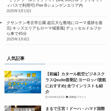
ィパスで利用可| Pier Bシェンゲンエリア内
2025年3月13日
クサンテン考古学公園 超広大な敷地にローマ遺跡を復
元| キッズエリアもローマ城塞風| デュッセルドルフか
ら車で45分
2025年3月8日
人気記事
【前編】カタール航空ビジネスク
ラスQsuite搭乗記 ヨーロッパ渡航
におすすめ| 全ワインリストも紹
介
2024年4月2日
国際線フライト
まるで王宮！ドーハ・ハマド国際