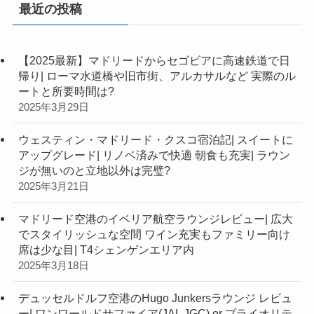
最近の投稿
【2025最新】マドリードからセゴビアに高速鉄道で日
帰り| ローマ水道橋や旧市街、アルカサルなど 実際のル
ートと所要時間は?
2025年3月29日
ウェスティン・マドリード・クスコ宿泊記| スイートに
アップグレード| リノベ済みで快適 朝食も充実| ラウン
ジが無いのと立地以外は完璧?
2025年3月21日
マドリード空港のイベリア航空ラウンジレビュー| 広大
でスタイリッシュな空間 ワイン充実もファミリー向け
席は少な目| T4シェンゲンエリア内
2025年3月18日
デュッセルドルフ空港のHugo Junkersラウンジ レビュ
ー| ワンワールドサファイア(JAL JGC) or プライオリテ