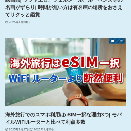
絵画館| ラファエロ、フェルメール、ルーベンス等の
名画がずらり| 時間が無い方は有名画の場所をおさえ
てサクッと鑑賞
2025年1月30日
ドイツ
海外旅行でのスマホ利用はeSIM一択な理由3つ| モバ
イルWiFiルーターと比べて利点多数
2025年1月27日
2025年1月30日